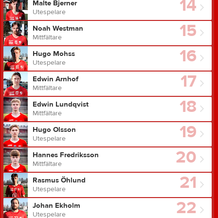
14
Malte Bjerner
Utespelare
15
Noah Westman
Mittfältare
16
Hugo Mohss
Utespelare
17
Edwin Arnhof
Mittfältare
18
Edwin Lundqvist
Mittfältare
19
Hugo Olsson
Utespelare
20
Hannes Fredriksson
Mittfältare
21
Rasmus Öhlund
Utespelare
22
Johan Ekholm
Utespelare