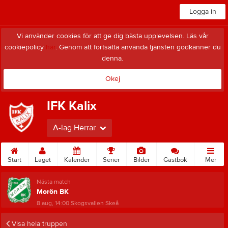
Logga in
Vi använder cookies för att ge dig bästa upplevelsen. Läs vår
cookiepolicy
här
. Genom att fortsätta använda tjänsten godkänner du
denna.
Okej
IFK Kalix
A-lag Herrar
Start
Laget
Kalender
Serier
Bilder
Gästbok
Mer
Nästa match
Morön BK
8 aug, 14:00
Skogsvallen Skeå
Visa hela truppen