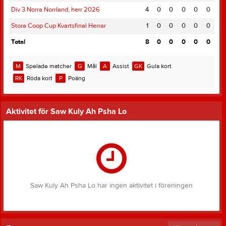
Div 3 Norra Norrland, herr 2026
4
0
0
0
0
0
Stora Coop Cup Kvartsfinal Herrar
1
0
0
0
0
0
Total
8
0
0
0
0
0
M
Spelade matcher
G
Mål
A
Assist
GK
Gula kort
RK
Röda kort
P
Poäng
Aktivitet för Saw Kuly Ah Psha Lo
Saw Kuly Ah Psha Lo har ingen aktivitet i föreningen