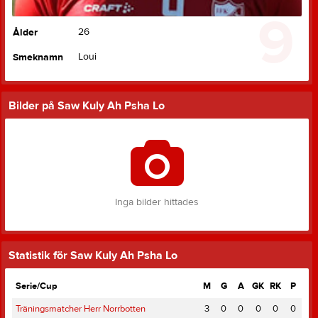
9
26
Ålder
Loui
Smeknamn
Bilder på Saw Kuly Ah Psha Lo
Inga bilder hittades
Statistik för Saw Kuly Ah Psha Lo
Serie/Cup
M
G
A
GK
RK
P
Träningsmatcher Herr Norrbotten
3
0
0
0
0
0