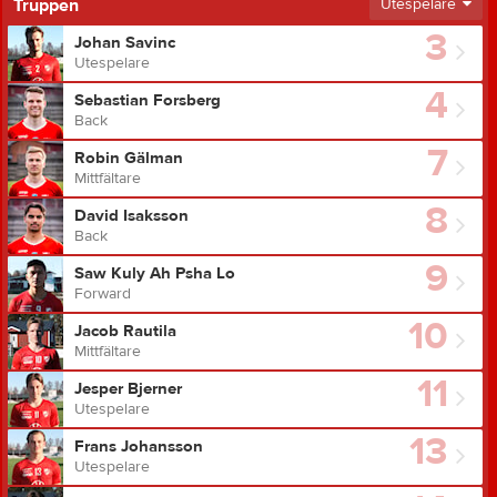
Truppen
Utespelare
3
Johan Savinc
Utespelare
4
Sebastian Forsberg
Back
7
Robin Gälman
Mittfältare
8
David Isaksson
Back
9
Saw Kuly Ah Psha Lo
Forward
10
Jacob Rautila
Mittfältare
11
Jesper Bjerner
Utespelare
13
Frans Johansson
Utespelare