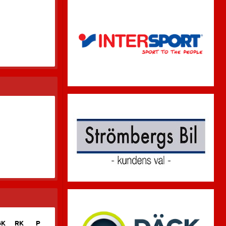
GK
RK
P