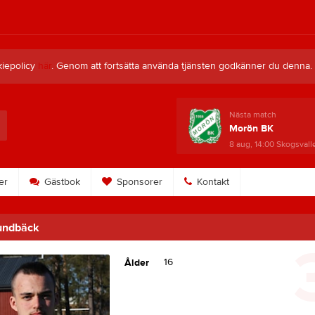
kiepolicy
här
. Genom att fortsätta använda tjänsten godkänner du denna.
Nästa match
Morön BK
8 aug, 14:00
Skogsvall
er
Gästbok
Sponsorer
Kontakt
undbäck
16
Ålder