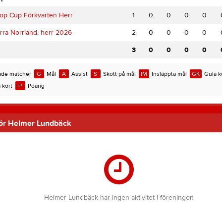
op Cup Förkvarten Herr
1
0
0
0
0
rra Norrland, herr 2026
2
0
0
0
0
3
0
0
0
0
de matcher
G
Mål
A
Assist
S
Skott på mål
IM
Insläppta mål
GK
Gula k
 kort
P
Poäng
 för Helmer Lundbäck
Helmer Lundbäck har ingen aktivitet i föreningen