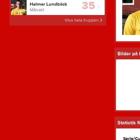
35
Helmer Lundbäck
Målvakt
Visa hela truppen
Bilder på
Statistik
Serie/C