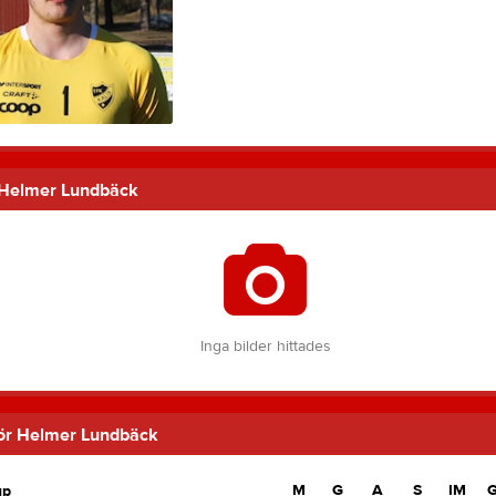
 Helmer Lundbäck
Inga bilder hittades
 för Helmer Lundbäck
M
G
A
S
IM
up