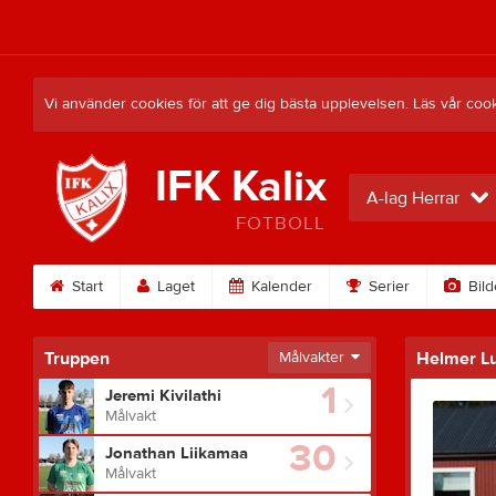
Vi använder cookies för att ge dig bästa upplevelsen. Läs vår coo
IFK Kalix
A-lag Herrar
FOTBOLL
Start
Laget
Kalender
Serier
Bild
Truppen
Målvakter
Helmer L
1
Jeremi Kivilathi
Målvakt
30
Jonathan Liikamaa
Målvakt