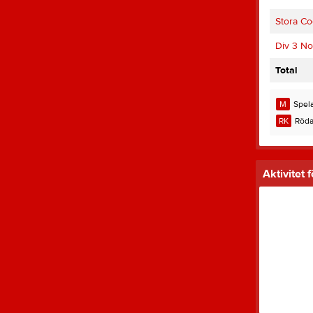
Stora Co
Div 3 No
Total
M
Spela
RK
Röda
Aktivitet