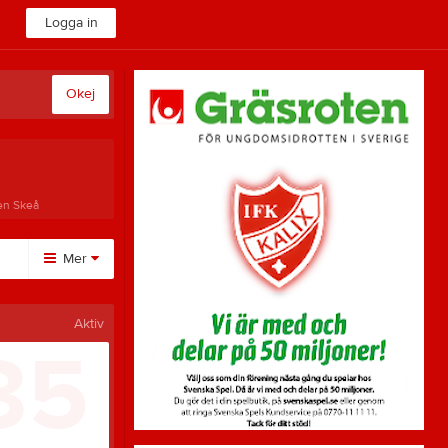
Logga in
Okej
en Skeå
Mer
Övrigt
Aktiv
35
Besökarstatistik