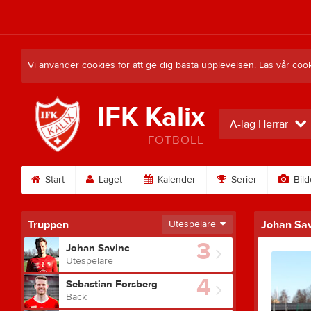
Vi använder cookies för att ge dig bästa upplevelsen. Läs vår coo
IFK Kalix
A-lag Herrar
FOTBOLL
Start
Laget
Kalender
Serier
Bild
Truppen
Utespelare
Johan Sav
3
Johan Savinc
Utespelare
4
Sebastian Forsberg
Back