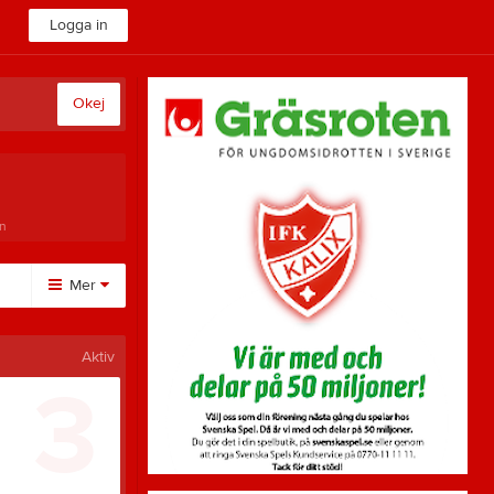
Logga in
Okej
n
Mer
Övrigt
Aktiv
3
Besökarstatistik