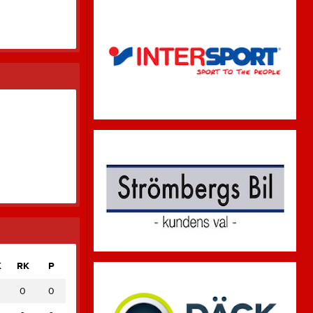
K
RK
P
0
0