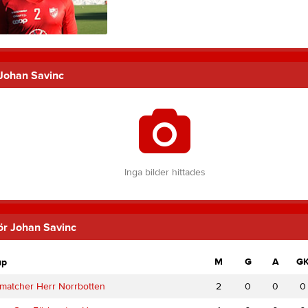
 Johan Savinc
Inga bilder hittades
för Johan Savinc
M
G
A
G
up
matcher Herr Norrbotten
2
0
0
0