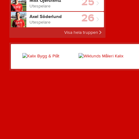
25
Max Öjercrantz
Utespelare
26
Axel Söderlund
Utespelare
Visa hela truppen