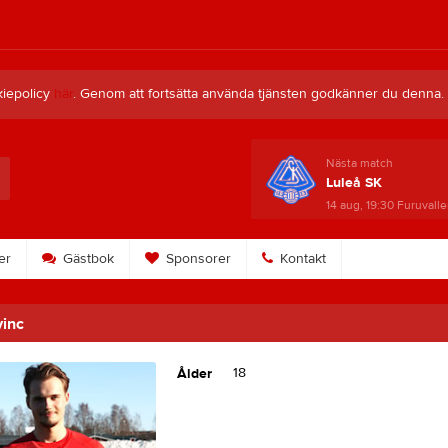
kiepolicy
här
. Genom att fortsätta använda tjänsten godkänner du denna.
Nästa match
Luleå SK
14 aug, 19:30
Furuvalle
er
Gästbok
Sponsorer
Kontakt
inc
18
Ålder