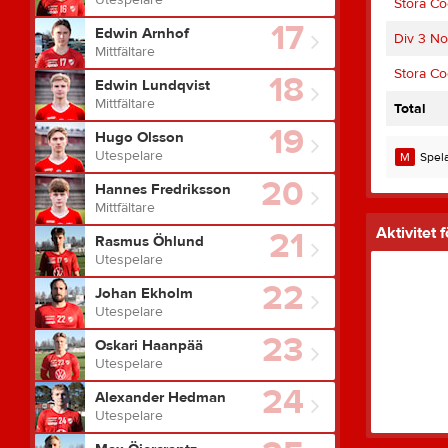
Utespelare
Stora Co
17
Edwin Arnhof
Div 3 No
Mittfältare
Stora Co
18
Edwin Lundqvist
Mittfältare
Total
19
Hugo Olsson
Utespelare
M
Spela
20
Hannes Fredriksson
Mittfältare
Aktivitet 
21
Rasmus Öhlund
Utespelare
22
Johan Ekholm
Utespelare
23
Oskari Haanpää
Utespelare
24
Alexander Hedman
Utespelare