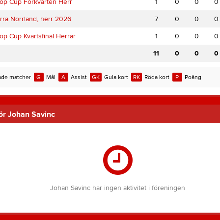
op Cup Förkvarten Herr
1
0
0
0
rra Norrland, herr 2026
7
0
0
0
op Cup Kvartsfinal Herrar
1
0
0
0
11
0
0
0
de matcher
G
Mål
A
Assist
GK
Gula kort
RK
Röda kort
P
Poäng
för Johan Savinc
Johan Savinc har ingen aktivitet i föreningen