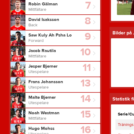
7
Robin Gälman
Mittfältare
8
David Isaksson
Back
9
Bilder på
Saw Kuly Ah Psha Lo
Forward
10
Jacob Rautila
Mittfältare
11
Jesper Bjerner
Utespelare
13
Frans Johansson
Utespelare
14
Malte Bjerner
Statistik 
Utespelare
15
Noah Westman
Serie/C
Mittfältare
Tränings
16
Hugo Mohss