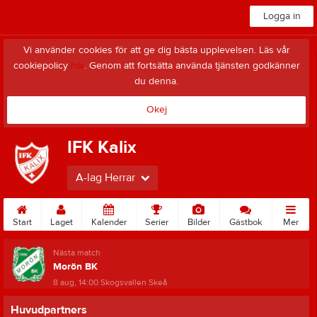
Logga in
Vi använder cookies för att ge dig bästa upplevelsen. Läs vår
cookiepolicy
här
. Genom att fortsätta använda tjänsten godkänner
du denna.
Okej
IFK Kalix
A-lag Herrar
Start
Laget
Kalender
Serier
Bilder
Gästbok
Mer
Nästa match
Morön BK
8 aug, 14:00
Skogsvallen Skeå
Huvudpartners