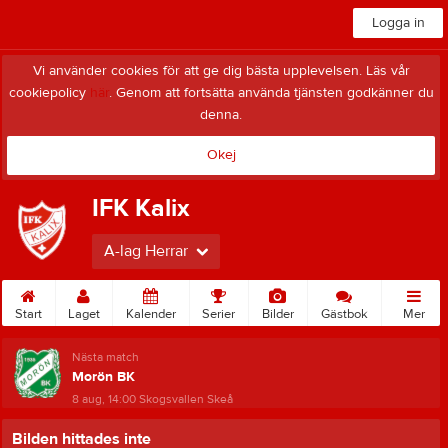
Logga in
Vi använder cookies för att ge dig bästa upplevelsen. Läs vår
cookiepolicy
här
. Genom att fortsätta använda tjänsten godkänner du
denna.
Okej
IFK Kalix
A-lag Herrar
Start
Laget
Kalender
Serier
Bilder
Gästbok
Mer
Nästa match
Morön BK
8 aug, 14:00
Skogsvallen Skeå
Bilden hittades inte