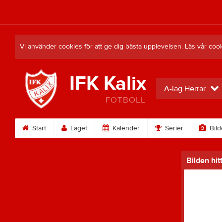
Vi använder cookies för att ge dig bästa upplevelsen. Läs vår coo
IFK Kalix
A-lag Herrar
FOTBOLL
Start
Laget
Kalender
Serier
Bild
Bilden hit