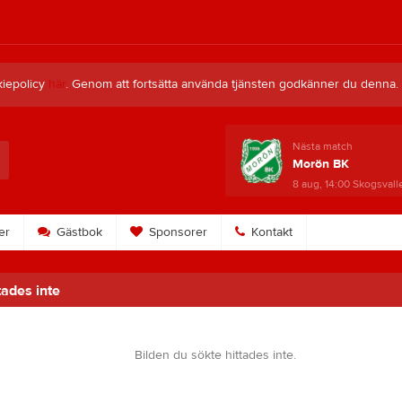
kiepolicy
här
. Genom att fortsätta använda tjänsten godkänner du denna.
Nästa match
Morön BK
8 aug, 14:00
Skogsvall
er
Gästbok
Sponsorer
Kontakt
tades inte
Bilden du sökte hittades inte.