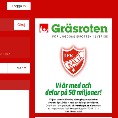
Logga in
Okej
en Skeå
Mer
Övrigt
Besökarstatistik