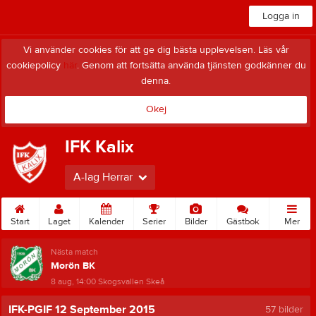
Logga in
Vi använder cookies för att ge dig bästa upplevelsen. Läs vår
cookiepolicy
här
. Genom att fortsätta använda tjänsten godkänner du
denna.
Okej
IFK Kalix
A-lag Herrar
Start
Laget
Kalender
Serier
Bilder
Gästbok
Mer
Nästa match
Morön BK
8 aug, 14:00
Skogsvallen Skeå
IFK-PGIF 12 September 2015
57 bilder