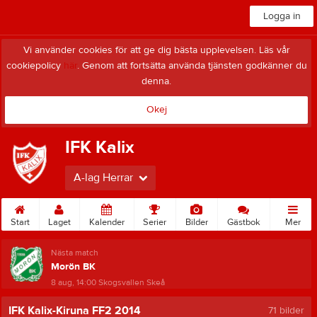
Logga in
Vi använder cookies för att ge dig bästa upplevelsen. Läs vår
cookiepolicy
här
. Genom att fortsätta använda tjänsten godkänner du
denna.
Okej
IFK Kalix
A-lag Herrar
Start
Laget
Kalender
Serier
Bilder
Gästbok
Mer
Nästa match
Morön BK
8 aug, 14:00
Skogsvallen Skeå
IFK Kalix-Kiruna FF2 2014
71 bilder