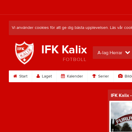
Vi använder cookies för att ge dig bästa upplevelsen. Läs vår coo
IFK Kalix
A-lag Herrar
FOTBOLL
Start
Laget
Kalender
Serier
Bild
IFK Kalix 