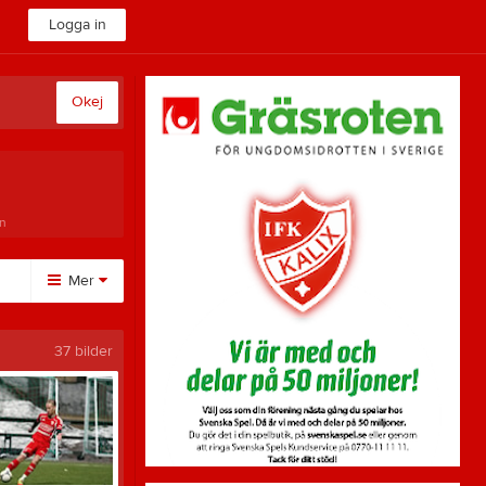
Logga in
Okej
n
Mer
Övrigt
37 bilder
Besökarstatistik