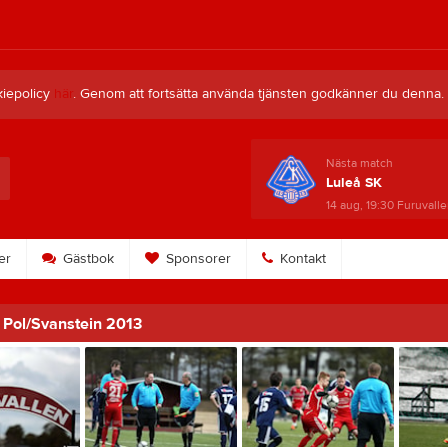
kiepolicy
här
. Genom att fortsätta använda tjänsten godkänner du denna.
Nästa match
Luleå SK
14 aug, 19:30
Furuvalle
er
Gästbok
Sponsorer
Kontakt
- Pol/Svanstein 2013