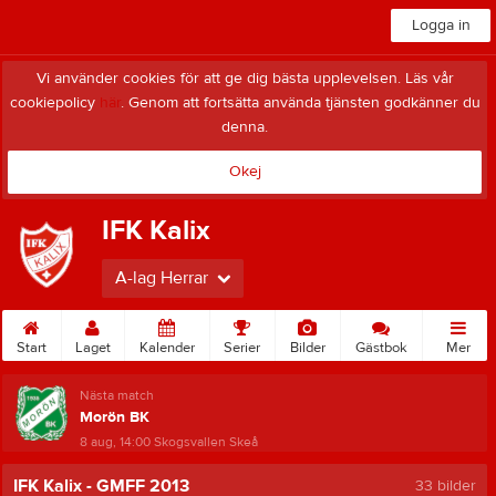
Logga in
Vi använder cookies för att ge dig bästa upplevelsen. Läs vår
cookiepolicy
här
. Genom att fortsätta använda tjänsten godkänner du
denna.
Okej
IFK Kalix
A-lag Herrar
Start
Laget
Kalender
Serier
Bilder
Gästbok
Mer
Nästa match
Morön BK
8 aug, 14:00
Skogsvallen Skeå
IFK Kalix - GMFF 2013
33 bilder