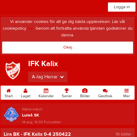
Logga in
Vi använder cookies för att ge dig bästa upplevelsen. Läs vår
cookiepolicy
här
. Genom att fortsätta använda tjänsten godkänner du
denna.
Okej
IFK Kalix
A-lag Herrar
Start
Laget
Kalender
Serier
Bilder
Gästbok
Mer
Nästa match
Luleå SK
14 aug, 19:30
Furuvallen
Lira BK - IFK Kalix 0-4 250422
18 bilder