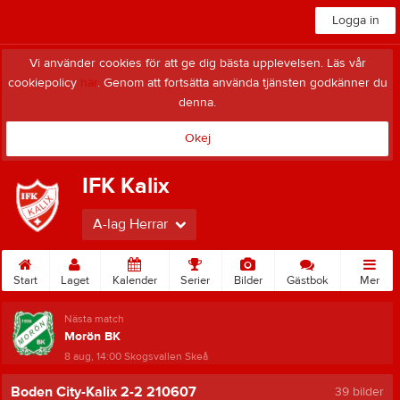
Logga in
Vi använder cookies för att ge dig bästa upplevelsen. Läs vår
cookiepolicy
här
. Genom att fortsätta använda tjänsten godkänner du
denna.
Okej
IFK Kalix
A-lag Herrar
Start
Laget
Kalender
Serier
Bilder
Gästbok
Mer
Nästa match
Morön BK
8 aug, 14:00
Skogsvallen Skeå
Boden City-Kalix 2-2 210607
39 bilder