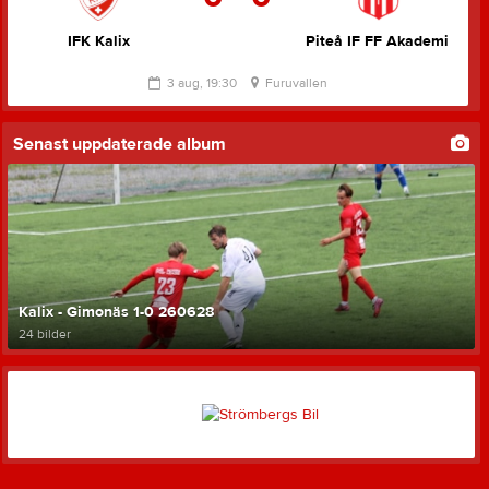
IFK Kalix
Piteå IF FF Akademi
3 aug, 19:30
Furuvallen
Senast uppdaterade album
Kalix - Gimonäs 1-0 260628
24 bilder