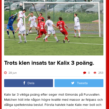
Trots klen insats tar Kalix 3 poäng.
28 jun
0
253
Dela
Tweeta
Kalix tar 3 viktiga poäng efter seger mot Gimonäs på Furuvallen.
Matchen höll inte någon högre kvalité med massor av felpass och
dåliga speltekniska beslut. Första halvlek hade Kalix mer boll och