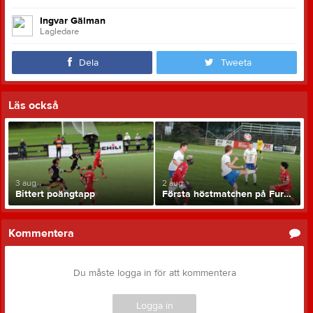
Ingvar Gälman
Lagledare
Dela
Tweeta
Läs också
3 aug
2 aug
Bittert poängtapp
Första höstmatchen på Furan
Kommentera
Du måste logga in för att kommentera
Logga in