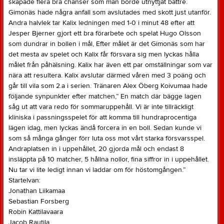
skapade flera bra chanser som man borde utnyttjat bättre.
Gimonäs hade några anfall som avslutades med skott just utanför.
Andra halvlek tar Kalix ledningen med 1-0 i minut 48 efter att
Jesper Bjerner gjort ett bra förarbete och spelat Hugo Olsson
som dundrar in bollen i mål, Efter målet är det Gimonäs som har
det mesta av spelet och Kalix får försvara sig men lyckas hålla
målet från påhälsning. Kalix har även ett par omställningar som var
nära att resultera. Kalix avslutar därmed våren med 3 poäng och
går till vila som 2.a i serien. Tränaren Alex Öberg Koivumaa hade
följande synpunkter efter matchen,” En match där bägge lagen
såg ut att vara redo för sommaruppehåll. Vi är inte tillräckligt
kliniska i passningsspelet för att komma till hundraprocentiga
lägen idag, men lyckas ändå forcera in en boll. Sedan kunde vi
som så många gånger förr luta oss mot vårt starka försvarsspel.
Andraplatsen in i uppehållet, 20 gjorda mål och endast 8
insläppta på 10 matcher, 5 hållna nollor, fina siffror in i uppehållet.
Nu tar vi lite ledigt innan vi laddar om för höstomgången.”
Startelvan:
Jonathan Liikamaa
Sebastian Forsberg
Robin Kattilavaara
Jacob Rautila