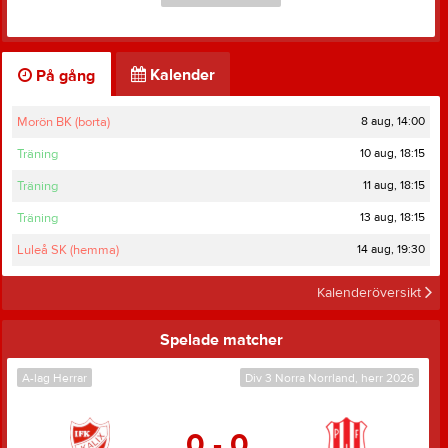
Kalender
På gång
8 aug, 14:00
Morön BK (borta)
10 aug, 18:15
Träning
11 aug, 18:15
Träning
13 aug, 18:15
Träning
14 aug, 19:30
Luleå SK (hemma)
Kalenderöversikt
Spelade matcher
A-lag Herrar
Div 3 Norra Norrland, herr 2026
0 - 0