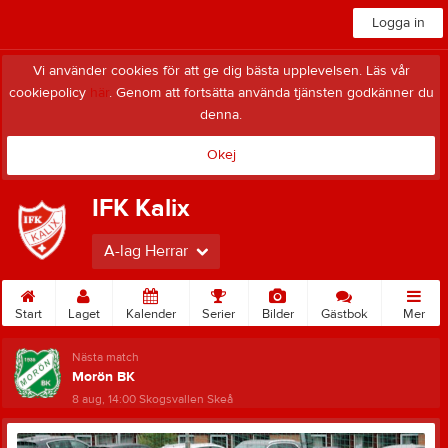
Logga in
Vi använder cookies för att ge dig bästa upplevelsen. Läs vår
cookiepolicy
här
. Genom att fortsätta använda tjänsten godkänner du
denna.
Okej
IFK Kalix
A-lag Herrar
Start
Laget
Kalender
Serier
Bilder
Gästbok
Mer
Nästa match
Morön BK
8 aug, 14:00
Skogsvallen Skeå