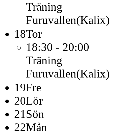
Träning
Furuvallen(Kalix)
18
Tor
18:30 - 20:00
Träning
Furuvallen(Kalix)
19
Fre
20
Lör
21
Sön
22
Mån