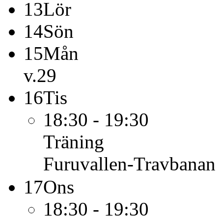
13
Lör
14
Sön
15
Mån
v.29
16
Tis
18:30 - 19:30
Träning
Furuvallen-Travbanan
17
Ons
18:30 - 19:30