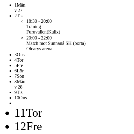
1
Mån
v.27
2
Tis
18:30 - 20:00
Träning
Furuvallen(Kalix)
20:00 - 22:00
Match mot Sunnanå SK (borta)
Olearys arena
3
Ons
4
Tor
5
Fre
6
Lör
7
Sön
8
Mån
v.28
9
Tis
10
Ons
11
Tor
12
Fre