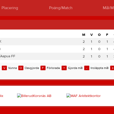
Placering
Poäng/Match
Mål/M
M
V
O
F
K
2
1
0
1
x
2
1
0
1
/Aapua FF
2
1
0
1
r
V
Vunna
O
Oavgjorda
F
Förlorade
+
Gjorda mål
-
Insläppta mål
±