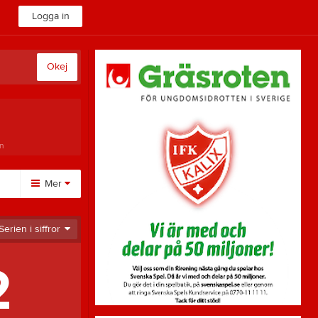
Logga in
Okej
n
Mer
Övrigt
Serien i siffror
Besökarstatistik
2