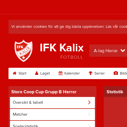
Vi använder cookies för att ge dig bästa upplevelsen. Läs vår coo
IFK Kalix
A-lag Herrar
FOTBOLL
Start
Laget
Kalender
Serier
Bild
Stora Coop Cup Grupp B Herrar
Statistik
Översikt & tabell
Matcher
Spelarstatistik