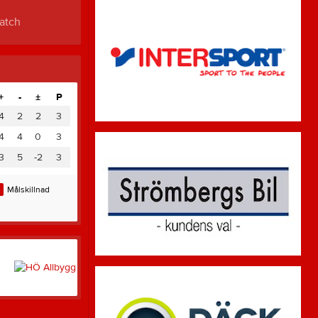
atch
+
-
±
P
4
2
2
3
4
4
0
3
3
5
-2
3
Målskillnad