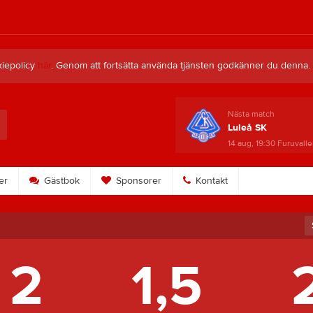
kiepolicy
här
. Genom att fortsätta använda tjänsten godkänner du denna.
Nästa match
Luleå SK
14 aug, 19:30
Furuvalle
er
Gästbok
Sponsorer
Kontakt
2
1,5