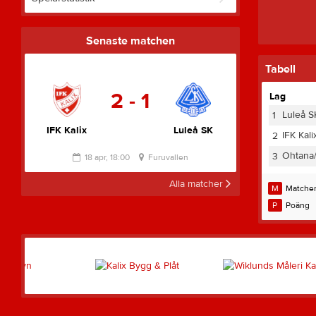
Senaste matchen
Tabell
2 - 1
Lag
Luleå S
1
IFK Kalix
Luleå SK
IFK Kali
2
Ohtana
3
18 apr, 18:00
Furuvallen
Alla matcher
M
Matche
P
Poäng