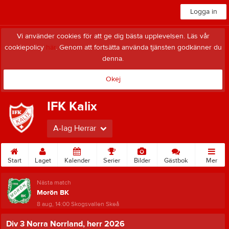
Logga in
Vi använder cookies för att ge dig bästa upplevelsen. Läs vår
cookiepolicy
här
. Genom att fortsätta använda tjänsten godkänner du
denna.
Okej
IFK Kalix
A-lag Herrar
Start
Laget
Kalender
Serier
Bilder
Gästbok
Mer
Nästa match
Morön BK
8 aug, 14:00
Skogsvallen Skeå
Div 3 Norra Norrland, herr 2026