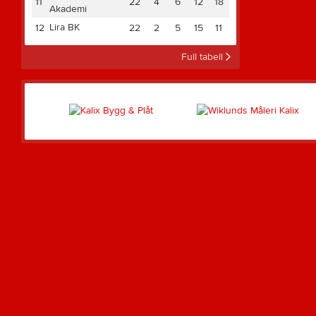
11
22
4
6
12
18
Akademi
Lira BK
12
22
2
5
15
11
Full tabell