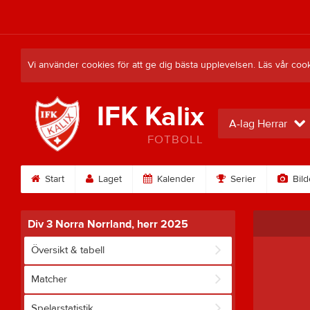
Vi använder cookies för att ge dig bästa upplevelsen. Läs vår coo
IFK Kalix
A-lag Herrar
FOTBOLL
Start
Laget
Kalender
Serier
Bild
Div 3 Norra Norrland, herr 2025
Översikt & tabell
Matcher
Spelarstatistik