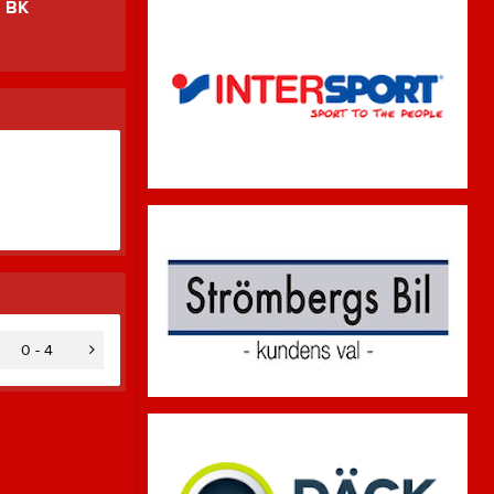
a BK
0 - 4