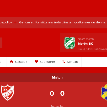
kiepolicy
här
. Genom att fortsätta använda tjänsten godkänner du denna.
Nästa match
Morön BK
8 aug, 14:00
Skogsvall
er
Gästbok
Sponsorer
Kontakt
Match
0 - 0
Furuvallen