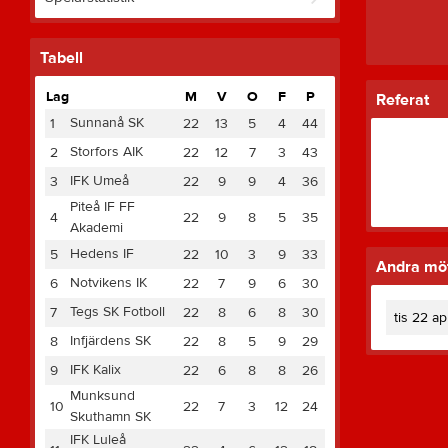
Tabell
Lag
M
V
O
F
P
Referat
Sunnanå SK
1
22
13
5
4
44
Storfors AIK
2
22
12
7
3
43
IFK Umeå
3
22
9
9
4
36
Piteå IF FF
4
22
9
8
5
35
Akademi
Hedens IF
5
22
10
3
9
33
Andra möt
Notvikens IK
6
22
7
9
6
30
Tegs SK Fotboll
7
22
8
6
8
30
tis 22 a
Infjärdens SK
8
22
8
5
9
29
IFK Kalix
9
22
6
8
8
26
Munksund
10
22
7
3
12
24
Skuthamn SK
IFK Luleå