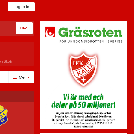
Logga in
Okej
en Skeå
Mer
Övrigt
Besökarstatistik